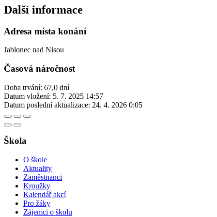
Další informace
Adresa místa konání
Jablonec nad Nisou
Časová náročnost
Doba trvání: 67,0 dní
Datum vložení:
5. 7. 2025 14:57
Datum poslední aktualizace:
24. 4. 2026 0:05
Škola
O škole
Aktuality
Zaměstnanci
Kroužky
Kalendář akcí
Pro žáky
Zájemci o školu