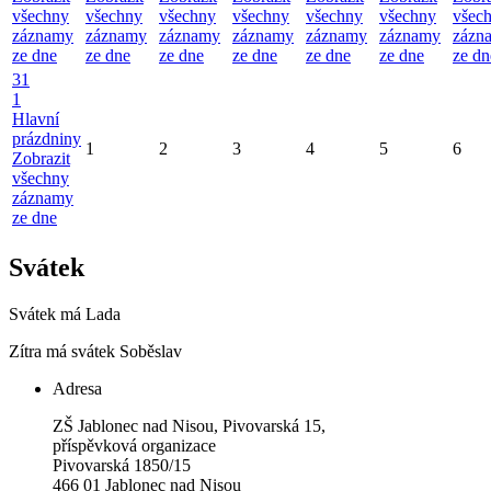
všechny
všechny
všechny
všechny
všechny
všechny
všec
záznamy
záznamy
záznamy
záznamy
záznamy
záznamy
zázn
ze dne
ze dne
ze dne
ze dne
ze dne
ze dne
ze dn
31
1
Hlavní
prázdniny
1
2
3
4
5
6
Zobrazit
všechny
záznamy
ze dne
Svátek
Svátek má
Lada
Zítra má svátek
Soběslav
Adresa
ZŠ Jablonec nad Nisou, Pivovarská 15,
příspěvková organizace
Pivovarská 1850/15
466 01 Jablonec nad Nisou