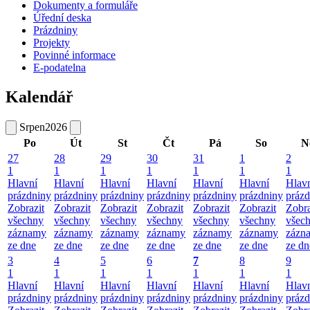
Dokumenty a formuláře
Úřední deska
Prázdniny
Projekty
Povinné informace
E-podatelna
Kalendář
Srpen
2026
Po
Út
St
Čt
Pá
So
N
27
28
29
30
31
1
2
1
1
1
1
1
1
1
Hlavní
Hlavní
Hlavní
Hlavní
Hlavní
Hlavní
Hlav
prázdniny
prázdniny
prázdniny
prázdniny
prázdniny
prázdniny
prázd
Zobrazit
Zobrazit
Zobrazit
Zobrazit
Zobrazit
Zobrazit
Zobra
všechny
všechny
všechny
všechny
všechny
všechny
všec
záznamy
záznamy
záznamy
záznamy
záznamy
záznamy
zázn
ze dne
ze dne
ze dne
ze dne
ze dne
ze dne
ze dn
3
4
5
6
7
8
9
1
1
1
1
1
1
1
Hlavní
Hlavní
Hlavní
Hlavní
Hlavní
Hlavní
Hlav
prázdniny
prázdniny
prázdniny
prázdniny
prázdniny
prázdniny
prázd