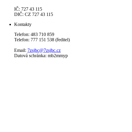
IČ: 727 43 115
DIČ: CZ 727 43 115
Kontakty
Telefon: 483 710 859
Telefon: 777 151 538 (ředitel)
Email:
7zsjbc@7zsjbc.cz
Datová schránka: mb2mmyp