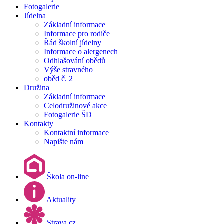
Fotogalerie
Jídelna
Základní informace
Informace pro rodiče
Řád školní jídelny
Informace o alergenech
Odhlašování obědů
Výše stravného
oběd č. 2
Družina
Základní informace
Celodružinové akce
Fotogalerie ŠD
Kontakty
Kontaktní informace
Napište nám
Škola on-line
Aktuality
Strava.cz